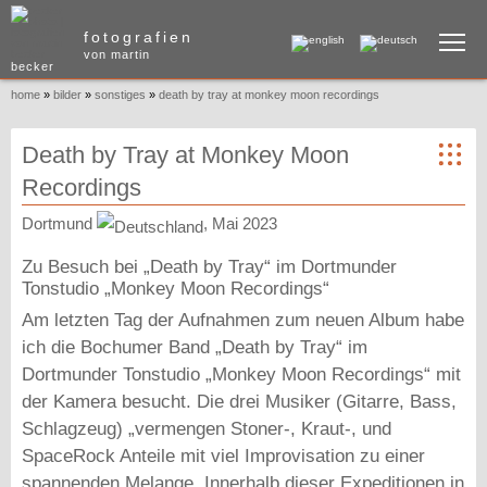
To
fotografien
von martin
becker
home
»
bilder
»
sonstiges
»
death by tray at monkey moon recordings
Death by Tray at Monkey Moon
Recordings
Dortmund
, Mai 2023
Zu Besuch bei „Death by Tray“ im Dortmunder
Tonstudio „Monkey Moon Recordings“
Am letzten Tag der Aufnahmen zum neuen Album habe
ich die Bochumer Band „Death by Tray“ im
Dortmunder Tonstudio „Monkey Moon Recordings“ mit
der Kamera besucht. Die drei Musiker (Gitarre, Bass,
Schlagzeug) „vermengen Stoner-, Kraut-, und
SpaceRock Anteile mit viel Improvisation zu einer
spannenden Melange. Innerhalb dieser Expeditionen in