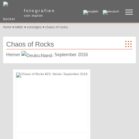
To
fotografien
von martin
becker
home
»
bilder
»
sonstiges
»
chaos of rocks
Chaos of Rocks
Hemer
, September 2016